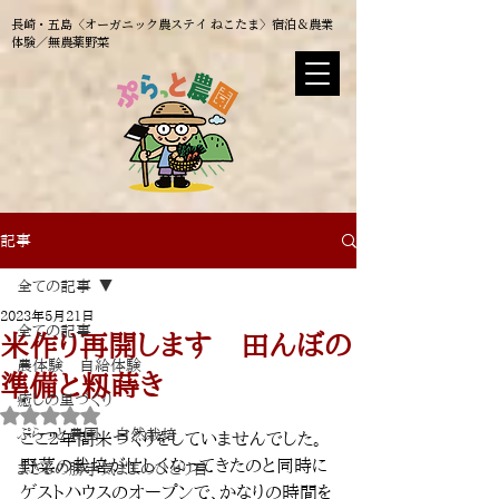
長崎・五島〈オーガニック農ステイ ねこたま〉​宿泊＆農業
体験／無農薬野菜
記事
全ての記事
2023年5月21日
全ての記事
米作り再開します 田んぼの
農体験 自給体験
準備と籾蒔き
癒しの里づくり
5つ星のうちNaNと評価されています。
ぷらっと農園 自然栽培
ここ２年間米づくりをしていませんでした。
野菜の栽培が忙しくなってきたのと同時に
まさるの勝手気ままのひとり言
ゲストハウスのオープンで、かなりの時間を