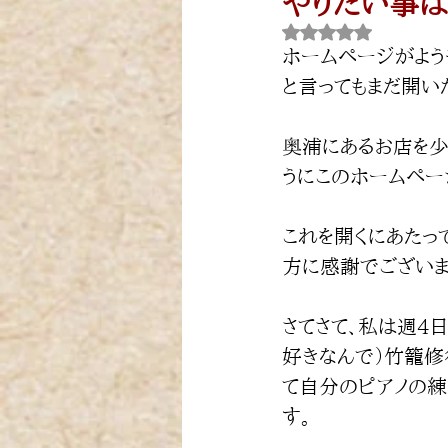
やりたい事は
5つ星のうちNaNと
ホームページがよう
と言ってもまだ開い
奥浦にあるお店を少
うにこのホームペー
これを開くにあたっ
方に感謝でございま
さてさて、私は週4
好きなんで）竹籠修
て自分のピアノの練
す。