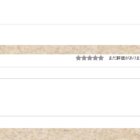
5つ星のうち0と評価され
まだ評価があり