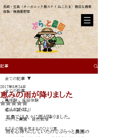
長崎・五島〈オーガニック農ステイ ねこたま〉​宿泊＆農業
体験／無農薬野菜
記事
全ての記事
2017年5月24日
全ての記事
恵みの雨が降りました
農体験 自給体験
5つ星のうちNaNと評価されています。
こんにちは。
癒しの里づくり
五島では久々に雨が降りました。
ぷらっと農園 自然栽培
まさるの勝手気ままのひとり言
雨を心待ちにしていたのでぷらっと農園の