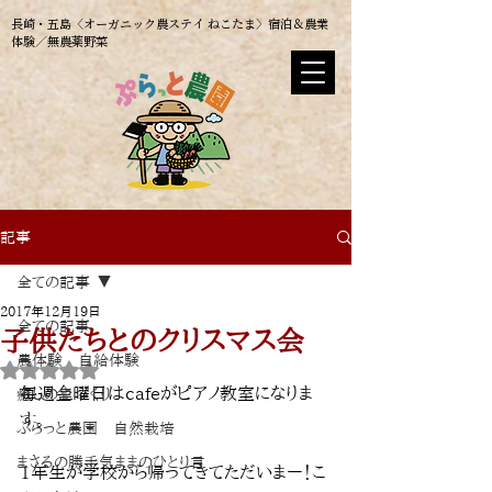
長崎・五島〈オーガニック農ステイ ねこたま〉​宿泊＆農業
体験／無農薬野菜
記事
全ての記事
2017年12月19日
全ての記事
子供たちとのクリスマス会
農体験 自給体験
5つ星のうちNaNと評価されています。
毎週金曜日はcafeがピアノ教室になりま
癒しの里づくり
す。
ぷらっと農園 自然栽培
まさるの勝手気ままのひとり言
1年生が学校から帰ってきてただいまー！こ